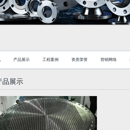
讯
产品展示
工程案例
资质荣誉
营销网络
产品展示