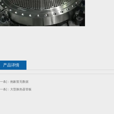
产品详情
上一条]：
抱歉暂无数据
下一条]：
大型换热器管板