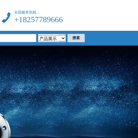
全国服务热线：
+18257789666
(原温州经济技术开发区伟业法兰厂)是专业生产各种型号及不锈钢、碳